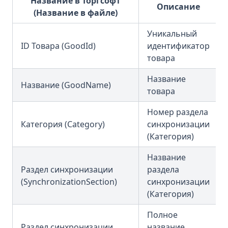
Название в Торгсофт
Описание
(Название в файле)
Уникальный
ID Товара (GoodId)
идентификатор
товара
Название
Название (GoodName)
товара
Номер раздела
Категория (Category)
синхронизации
(Категория)
Название
Раздел синхронизации
раздела
(SynchronizationSection)
синхронизации
(Категория)
Полное
Раздел синхронизации
название