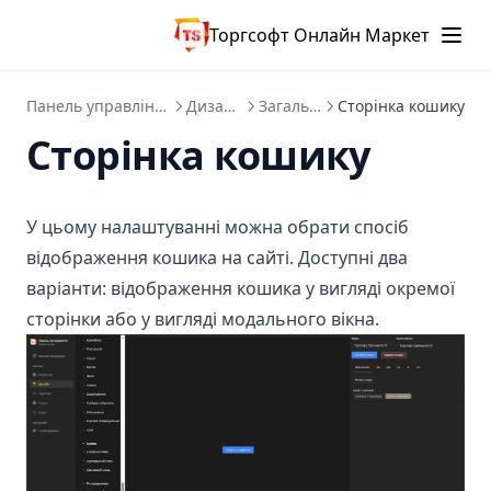
v1.7
Торгсофт Онлайн Маркет
v1.8
v1.9
Панель управління
Дизайн
Загальні
Сторінка кошику
v1.10
Сторінка кошику
Update Tom V1.11
Update Tom V1.12
У цьому налаштуванні можна обрати спосіб
відображення кошика на сайті. Доступні два
варіанти: відображення кошика у вигляді окремої
сторінки або у вигляді модального вікна.