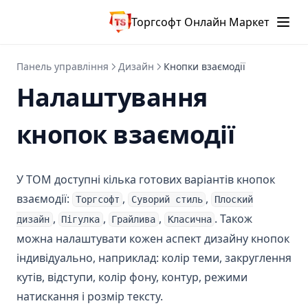
v1.10
Торгсофт Онлайн Маркет
Update Tom V1.11
Update Tom V1.12
Панель управління
Дизайн
Кнопки взаємодії
Налаштування
кнопок взаємодії
У ТОМ доступні кілька готових варіантів кнопок
взаємодії:
,
,
Торгсофт
Суворий стиль
Плоский
,
,
,
. Також
дизайн
Пігулка
Грайлива
Класична
можна налаштувати кожен аспект дизайну кнопок
індивідуально, наприклад: колір теми, закруглення
кутів, відступи, колір фону, контур, режими
натискання і розмір тексту.