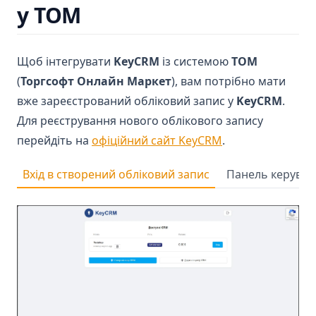
у ТОМ
Щоб інтегрувати
KeyCRM
із системою
ТОМ
(
Торгсофт Онлайн Маркет
), вам потрібно мати
вже зареєстрований обліковий запис у
KeyCRM
.
Для реєстрування нового облікового запису
(opens in a new t
перейдіть на
офіційний сайт KeyCRM
.
Вхід в створений обліковий запис
Панель керува