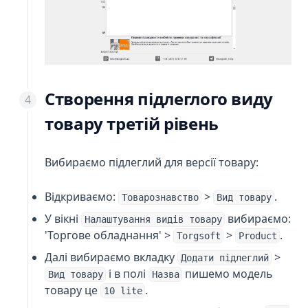
Створення підлеглого виду
товару третій рівень
Вибираємо підлеглий для версії товару:
Відкриваємо:
>
.
Товарознавство
Вид товару
У вікні
вибираємо:
Налаштування видів товару
'Торгове обладнання' >
>
.
Torgsoft
Product
Далі вибираємо вкладку
>
Додати підлеглий
і в полі
пишемо модель
Вид товару
Назва
товару це
.
10 lite