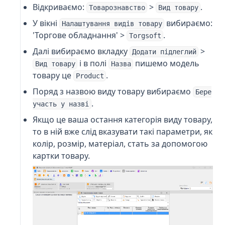
Відкриваємо:
>
.
Товарознавство
Вид товару
У вікні
вибираємо:
Налаштування видів товару
'Торгове обладнання' >
.
Torgsoft
Далі вибираємо вкладку
>
Додати підлеглий
і в полі
пишемо модель
Вид товару
Назва
товару це
.
Product
Поряд з назвою виду товару вибираємо
Бере
.
участь у назві
Якщо це ваша остання категорія виду товару,
то в ній вже слід вказувати такі параметри, як
колір, розмір, матеріал, стать за допомогою
картки товару.