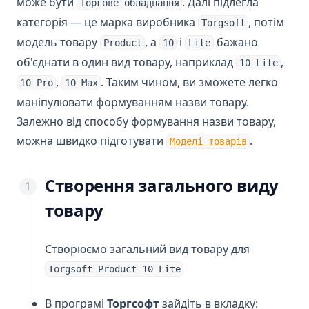
може бути
. Далі підлегла
Торгове обладнання
категорія — це марка виробника
, потім
Torgsoft
модель товару
, а
і
бажано
Product
10
Lite
об'єднати в один вид товару, наприклад
,
10 Lite
,
. Таким чином, ви зможете легко
10 Pro
10 Max
маніпулювати формуванням назви товару.
Залежно від способу формування назви товару,
(opens in a
можна швидко підготувати
.
Моделі товарів
Створення загального виду
товару
Створюємо загальний вид товару для
Torgsoft Product 10 Lite
В програмі
Торгсофт
зайдіть в вкладку: