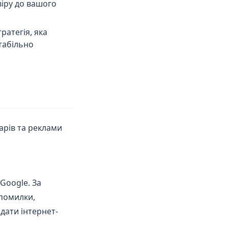
віру до вашого
ратегія, яка
табільно
арів та реклами
Google. За
 помилки,
дати інтернет-