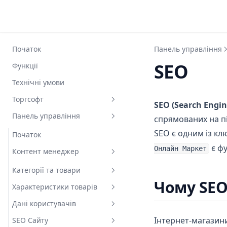
Початок
Панель управління
SEO
Функції
Технічні умови
Торгсофт
SEO (Search Engin
Панель управління
Початок
спрямованих на пі
SEO є одним із кл
Вид товару
Початок
є фу
Онлайн Маркет
Назва товару
Контент менеджер
Динамічні характеристики
Категорії та товари
Чому SEO
Опис товару
Характеристики товарів
Категорії
Модель товару
Дані користувачів
Товари
Усі характеристики
Товарні групи
Інтернет-магазин
SEO Сайту
Пошук
Фільтри
Замовлення