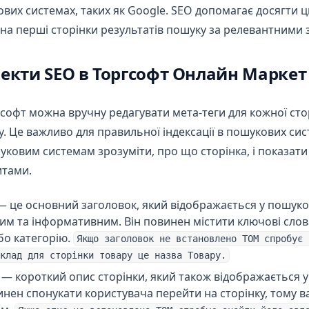
вих системах, таких як Google. SEO допомагає досягти 
на перші сторінки результатів пошуку за релевантними 
пекти SEO в Торгсофт Онлайн Маркет
софт можна вручну редагувати мета-теги для кожної сто
гу. Це важливо для правильної індексації в пошукових си
овим системам зрозуміти, про що сторінка, і показати ї
итами.
 це основний заголовок, який відображається у пошуков
им та інформативним. Він повинен містити ключові слов
бо категорію.
Якщо заголовок не встановлено ТОМ спробує 
клад для сторінки товару це назва Товару.
— короткий опис сторінки, який також відображається у
нен спонукати користувача перейти на сторінку, тому в