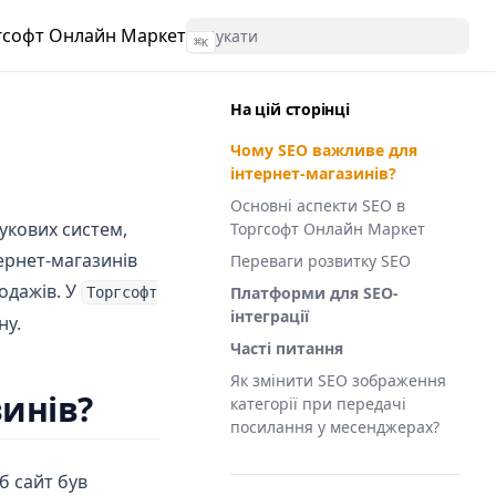
гсофт Онлайн Маркет
⌘
K
На цій сторінці
Чому SEO важливе для
інтернет-магазинів?
Основні аспекти SEO в
укових систем,
Торгсофт Онлайн Маркет
ернет-магазинів
Переваги розвитку SEO
одажів. У
Платформи для SEO-
Торгсофт
інтеграції
ну.
Часті питання
Як змінити SEO зображення
инів?
категорії при передачі
посилання у месенджерах?
б сайт був