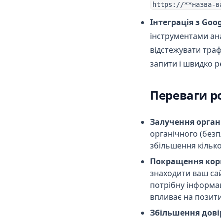
https://**назва-в
Update Tom V1.11
Інтеграція з Goog
Update Tom V1.12
інструментами ан
відстежувати траф
запити і швидко р
Переваги р
Залучення орган
органічного (безп
збільшення кількос
Покращення кори
знаходити ваш сай
потрібну інформа
впливає на позити
Збільшення дові