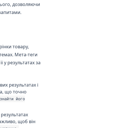
цього, дозволяючи
(opens in a new tab)
запитами.
рінки товару,
стемах. Мета-теги
ї у результатах за
их результатах і
а, що точно
знайти його
 результатах
ажливо, щоб він