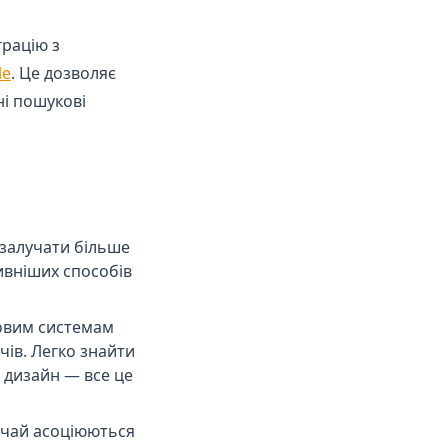
грацію з
(opens in a new tab)
le
. Це дозволяє
ні пошукові
залучати більше
ивніших способів
овим системам
чів. Легко знайти
 дизайн — все це
вичай асоціюються