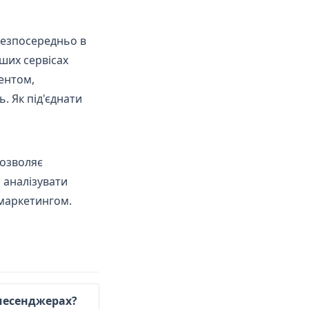
безпосередньо в
нших сервісах
ентом,
. Як під'єднати
дозволяє
 аналізувати
 маркетингом.
 месенджерах?