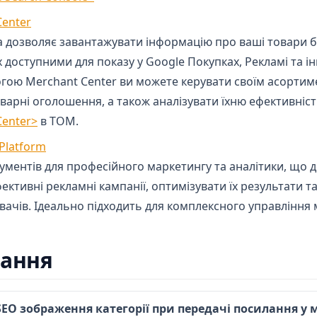
(opens in a new tab)
Center
а дозволяє завантажувати інформацію про ваші товари 
х доступними для показу у Google Покупках, Рекламі та і
огою Merchant Center ви можете керувати своїм асортим
арні оголошення, а також аналізувати їхню ефективність
Center>
в ТОМ.
(opens in a new tab)
Platform
ументів для професійного маркетингу та аналітики, що 
ктивні рекламні кампанії, оптимізувати їх результати та
вачів. Ідеально підходить для комплексного управління
тання
SEO зображення категорії при передачі посилання у