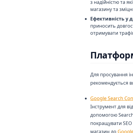
з надійністю та я
магазину та зміцн
Ефективність у д
приносить довгос
отримувати трафік
Платформ
Для просування і
рекомендується в
Google Search Con
Інструмент для ві
допомогою Search
покращувати SEO т
магазин до
Google