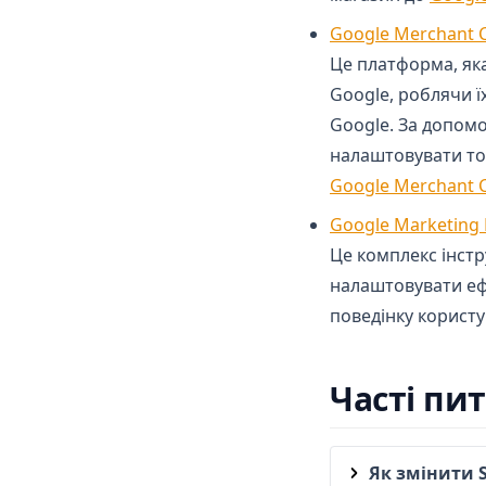
Google Merchant 
Це платформа, як
Google, роблячи ї
Google. За допом
налаштовувати тов
Google Merchant 
Google Marketing 
Це комплекс інстр
налаштовувати ефе
поведінку користу
Часті пи
Як змінити 