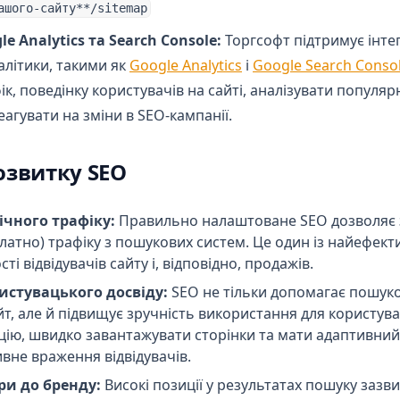
ашого-сайту**/sitemap
le Analytics та Search Console:
Торгсофт підтримує інте
(opens in a new tab)
алітики, такими як
Google Analytics
і
Google Search Conso
ік, поведінку користувачів на сайті, аналізувати популяр
еагувати на зміни в SEO-кампанії.
озвитку SEO
ічного трафіку:
Правильно налаштоване SEO дозволяє 
латно) трафіку з пошукових систем. Це один із найефект
ті відвідувачів сайту і, відповідно, продажів.
стувацького досвіду:
SEO не тільки допомагає пошук
т, але й підвищує зручність використання для користува
цію, швидко завантажувати сторінки та мати адаптивний
вне враження відвідувачів.
ри до бренду:
Високі позиції у результатах пошуку заз