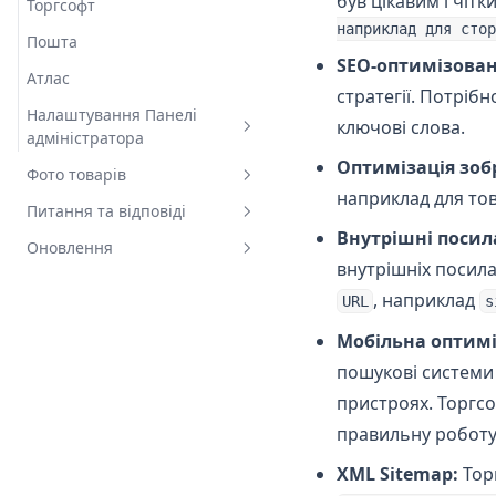
був цікавим і чітк
Торгсофт
Замовлення
Основні налаштування Теми
наприклад для стор
Пошта
Оплата
Налаштування макета
SEO-оптимізован
Атлас
Сервер
Компоненти макета
стратегії. Потріб
Налаштування Панелі
Сповіщення
Картка товару
ключові слова.
адміністратора
Сторонні ресурси
Сторінка товару
Оптимізація зоб
Фото товарів
Налаштування ролей
KeyCRM
Кнопки взаємодії
наприклад для тов
користувачів ТОМ
Питання та відповіді
Підготовка фото для
Оновлення функцій з GTM та
Загальні
Внутрішні посил
Розширені налаштування
інтернет-магазину
Оновлення
GA4
Часті питання
внутрішніх посил
Головна сторінка
Товар
Як ми працюємо
Попередні оновлення
, наприклад
URL
s
Сторінка кошику
Фіди та карта сайту
Як підготуватися
Нове оновлення
v1.6
Мобільна оптимі
v1.7
пошукові системи
пристроях. Торгс
v1.8
правильну роботу 
v1.9
XML Sitemap:
Торг
v1.10