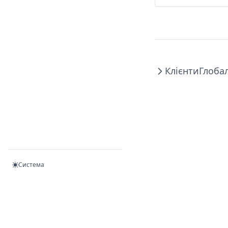
Клієнти
Глоба
Система
Документація користувача: Torgsoft Online Market