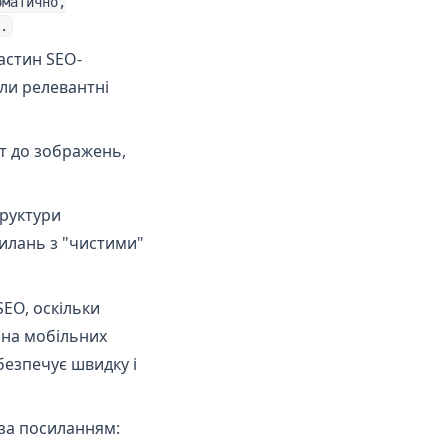
оматично,
.
астин SEO-
или релевантні
т до зображень,
руктури
илань з "чистими"
EO, оскільки
 на мобільних
езпечує швидку і
 за посиланням: