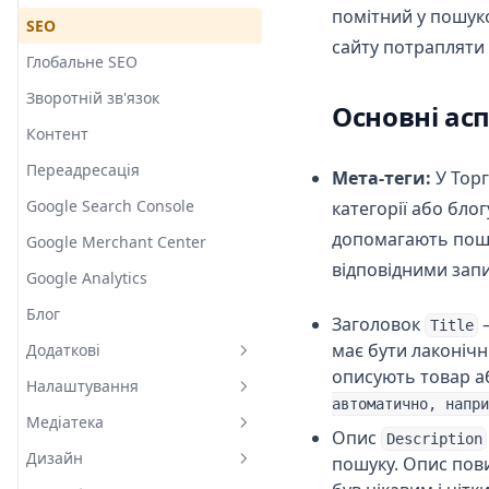
помітний у пошуко
Розділ синхронізації
Клієнти
SEO
сайту потрапляти 
Синхронізація
Глобальне SEO
Про синхронізацію
Зворотній зв'язок
Основні ас
Синхронізація з ТОМ
Контент
Файл синхронізації
Переадресація
Мета-теги:
У Торг
Вимоги до даних
Google Search Console
категорії або бло
допомагають пошук
Google Merchant Center
відповідними зап
Google Analytics
Блог
Заголовок
—
Title
має бути лаконічн
Додаткові
описують товар а
Налаштування
Головна сторінка
автоматично, напри
Медіатека
Мої сторінки
Глобальна інформація
Опис
Description
Дизайн
Наші магазини
Доставка
Медіатека в TOM
пошуку. Опис пови