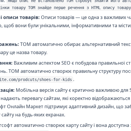
им.
Якщо опис не встановлено ТОМ спробує знайти його авт
інки товару ТОМ знайде перше речення з HTML опису товару
і описи товарів:
Описи товарів — це одна з важливих ч
но, щоб вони були унікальними, інформативними та міст
ражень:
ТОМ автоматично обирає альтернативний текс
ару це назва товару.
ання:
Важливим аспектом SEO є побудова правильної ст
ань. ТОМ автоматично створює правильну структуру пос
.
ite.com/prodcuts/shoes-for-kids
зація:
Мобільна версія сайту є критично важливою для S
 надають перевагу сайтам, які коректно відображаються
офт Онлайн Маркет підтримує адаптивний дизайн, що заб
сайту на будь-яких екранах.
софт автоматично створює карту сайту і вона доступна