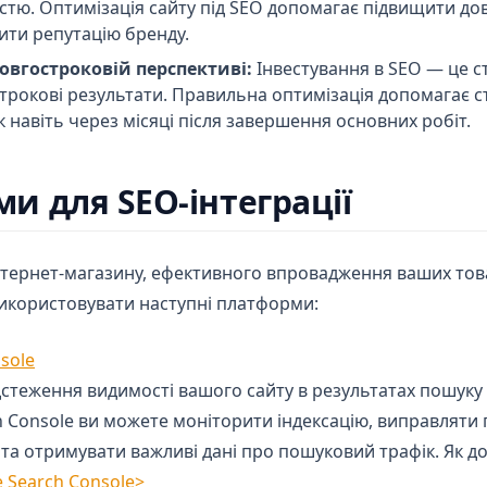
кістю. Оптимізація сайту під SEO допомагає підвищити до
ити репутацію бренду.
овгостроковій перспективі:
Інвестування в SEO — це ст
трокові результати. Правильна оптимізація допомагає с
 навіть через місяці після завершення основних робіт.
и для SEO-інтеграції
нтернет-магазину, ефективного впровадження ваших тов
икористовувати наступні платформи:
(opens in a new tab)
sole
дстеження видимості вашого сайту в результатах пошуку 
 Console ви можете моніторити індексацію, виправляти
а отримувати важливі дані про пошуковий трафік. Як до
 Search Console>