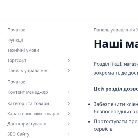
Початок
Панель управління
Наші м
Функції
Технічні умови
Торгсофт
Розділ
Наші магаз
Панель управління
Початок
зокрема ті, де до
Вид товару
Початок
Цей розділ дозв
Назва товару
Контент менеджер
Динамічні характеристики
Категорії та товари
Забезпечити кліє
безпосередньо з 
Опис товару
Характеристики товарів
Категорії
Протестувати про
Модель товару
Дані користувачів
Товари
Усі характеристики
сервісів.
Товарні групи
SEO Сайту
Пошук
Фільтри
Замовлення