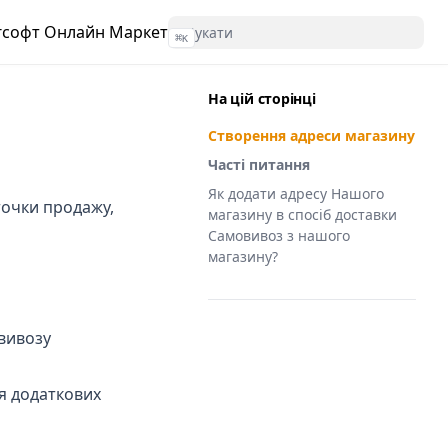
гсофт Онлайн Маркет
⌘
K
На цій сторінці
Створення адреси магазину
Часті питання
Як додати адресу Нашого
точки продажу,
магазину в спосіб доставки
Самовивоз з нашого
магазину?
вивозу
(opens in a new tab)
я додаткових