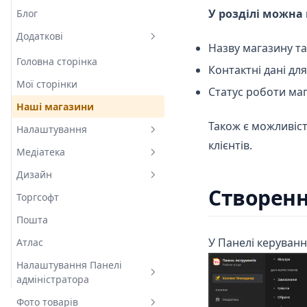
Розділ синхронізації
У розділі можна
Блог
Клієнти
SEO
Синхронізація
Додаткові
Глобальне SEO
Назву магазину та
Про синхронізацію
Зворотній зв'язок
Головна сторінка
Контактні дані для 
Синхронізація з ТОМ
Контент
Мої сторінки
Статус роботи маг
Файл синхронізації
Переадресація
Наші магазини
Також є можливіс
Вимоги до даних
Google Search Console
Налаштування
клієнтів.
Google Merchant Center
Медіатека
Глобальна інформація
Google Analytics
Дизайн
Доставка
Медіатека в TOM
Створенн
Торгсофт
Замовлення
Основні налаштування Теми
Пошта
Оплата
Налаштування макета
У Панелі керуванн
Атлас
Сервер
Компоненти макета
Налаштування Панелі
Сповіщення
Картка товару
адміністратора
Сторонні ресурси
Сторінка товару
Фото товарів
Налаштування ролей