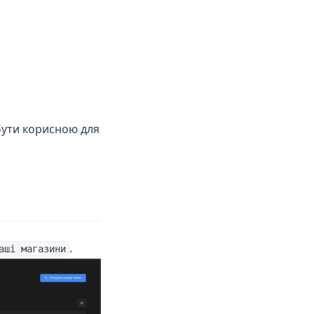
бути корисною для
.
аші магазини