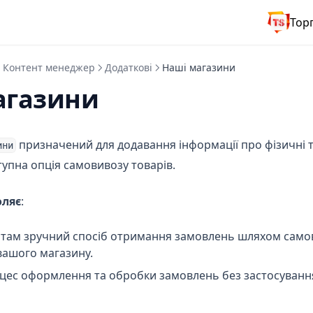
Тор
Контент менеджер
Додаткові
Наші магазини
агазини
призначений для додавання інформації про фізичні 
ини
ступна опція самовивозу товарів.
оляє
:
нтам зручний спосіб отримання замовлень шляхом само
вашого магазину.
цес оформлення та обробки замовлень без застосуванн