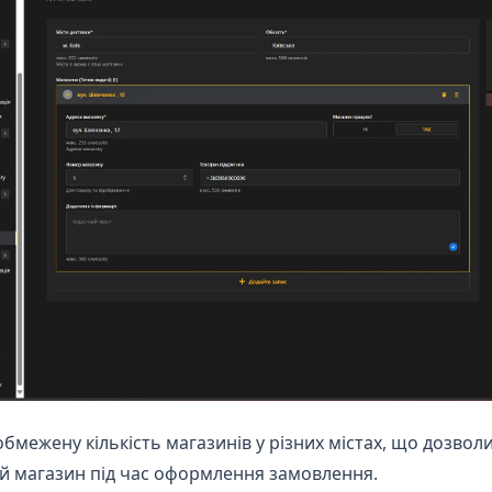
межену кількість магазинів у різних містах, що дозвол
й магазин під час оформлення замовлення.