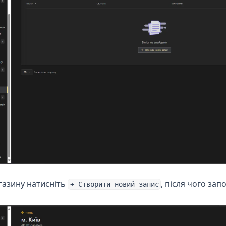
газину натисніть
, після чого зап
+ Створити новий запис