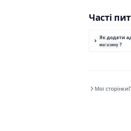
Часті пи
Як додати а
?
магазину
Мої сторінки