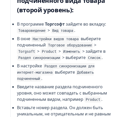
подчиненного вида товара
(второй уровень):
В программе
Торгсофт
зайдите во вкладку:
>
.
Товароведение
Вид товара
В окне
выберите
Настройки видов товара
подчиненный
>
Торговое оборудование
>
>
> зайдите в
Torgsoft
Product
Изменить
> выберите
.
Раздел синхронизации
Список
В настройке
Раздел синхронизации для
выберите
интернет-магазина
Добавить
.
подчиненный
Введите название раздела подчиненного
уровня, оно может совпадать с выбранным
подчиненным видом, например
.
Product
Вставьте номер раздела. Он должен быть
уникальным, не отрицательным и не равным