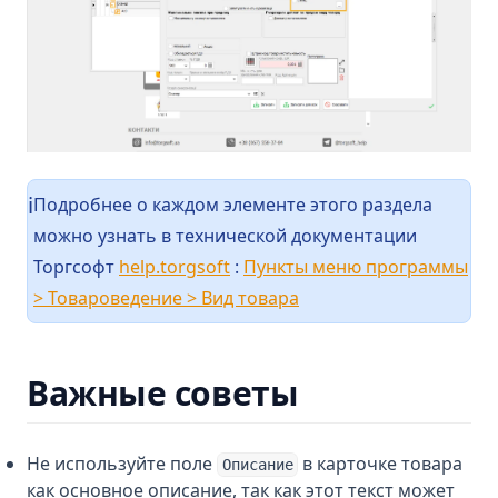
Подробнее о каждом элементе этого раздела
ℹ️
можно узнать в технической документации
(opens in a new tab)
Торгсофт
help.torgsoft
:
Пункты меню программы
(opens in a new tab)
> Товароведение > Вид товара
Важные советы
Не используйте поле
в карточке товара
Описание
как основное описание, так как этот текст может