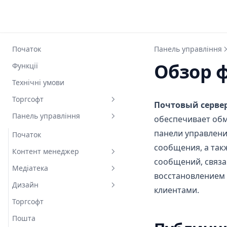
Початок
Панель управління
Обзор 
Функції
Технічні умови
Торгсофт
Почтовый серве
Панель управління
Початок
обеспечивает обм
панели управлени
Вид товару
Початок
сообщения, а так
Назва товару
Контент менеджер
сообщений, связа
Динамічні характеристики
Медіатека
Категорії та товари
восстановлением 
Опис товару
Дизайн
Характеристики товарів
Медіатека в TOM
Категорії
клиентами.
Модель товару
Торгсофт
Дані користувачів
Основні налаштування Теми
Товари
Усі характеристики
Товарні групи
Пошта
SEO Сайту
Налаштування макета
Пошук
Фільтри
Замовлення