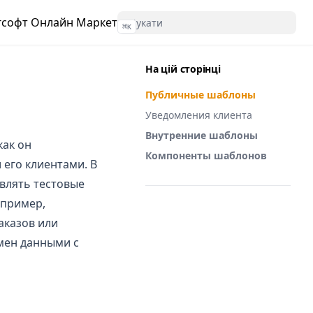
гсофт Онлайн Маркет
⌘
K
На цій сторінці
Публичные шаблоны
Уведомления клиента
Внутренние шаблоны
как он
Компоненты шаблонов
его клиентами. В
влять тестовые
апример,
(opens in a new tab)
аказов или
мен данными с