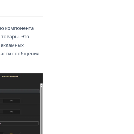
ью компонента
 товары. Это
рекламных
части сообщения