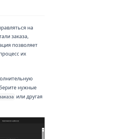
правляться на
али заказа,
мация позволяет
процесс их
полнительную
берите нужные
или другая
заказа