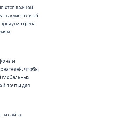
ляются важной
ать клиентов об
е предусмотрена
виям
фона и
зователей, чтобы
В глобальных
ой почты для
сти сайта.