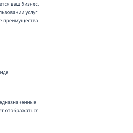
тся ваш бизнес.
льзовании услуг
ые преимущества
виде
редназначенные
ет отображаться