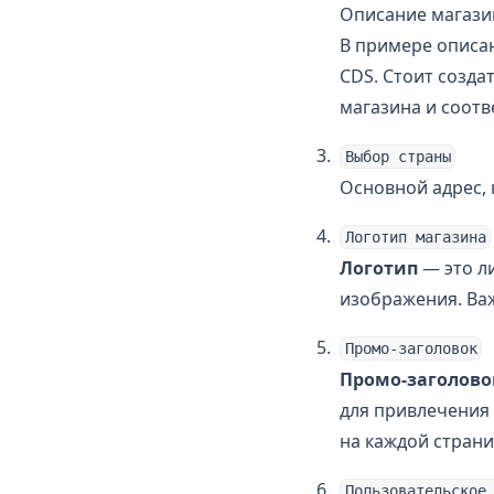
v1.7
Описание магази
v1.8
В примере описан
CDS. Стоит созда
v1.9
магазина и соот
v1.10
Update Tom V1.11
Выбор страны
Update Tom V1.12
Основной адрес, 
Логотип магазина
Логотип
— это л
изображения. Важ
Промо-заголовок
Промо-заголово
для привлечения
на каждой страни
Пользовательское