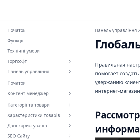
Початок
Панель управління
Глобал
Функції
Технічні умови
Торгсофт
Правильная настр
Панель управління
Початок
помогает создать
удержанию клиен
Вид товару
Початок
интернет-магазин
Назва товару
Контент менеджер
Динамічні характеристики
Категорії та товари
Рассмотр
Опис товару
Характеристики товарів
Категорії
Модель товару
Дані користувачів
информа
Товари
Усі характеристики
Товарні групи
SEO Сайту
Пошук
Фільтри
Замовлення