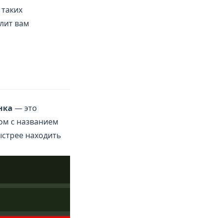
 таких
олит вам
нка
— это
ом с названием
ыстрее находить