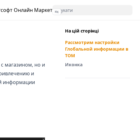
гсофт Онлайн Маркет
⌘
K
На цій сторінці
Рассмотрим настройки
Глобальной информации в
ТОМ
с магазином, но и
Иконка
привлечению и
ой информации
(opens in a new tab)