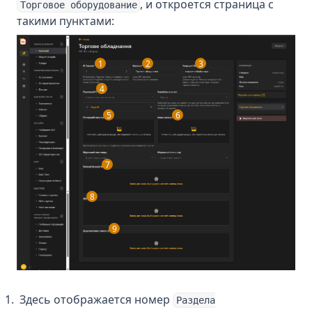
, и откроется страница с
Торговое оборудование
такими пунктами:
1
2
3
4
5
6
7
8
9
Здесь отображается номер
Раздела