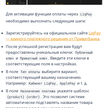
Для активации функции оплаты через
LiqPay
необходимо выполнить следующие шаги:
Зарегистрируйтесь на официальном сайте
LiqPay
(ope
— единого платежного решения от ПриватБанка
.
После успешной регистрации вам будут
предоставлены уникальные ключи:
Публичный
и
. Введите эти ключи в
ключ
Приватный ключ
соответствующие поля в настройках.
В поле
выберите вариант,
Тип оплаты
соответствующий вашему назначению.
Например:
,
и т. д.
Кабинет LiqPay
ApplePay
В поле
укажите шаблон:
Назначение платежа
. Это позволит системе
{product} {order}
автоматически подставлять название товара