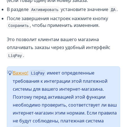
(если товар один) или номер заказа.
В разделе
установите значение
.
Активировать
ДА
После завершения настроек нажмите кнопку
, чтобы применить изменения.
Сохранить
Это позволит клиентам вашего магазина
оплачивать заказы через удобный интерфейс
.
LiqPay
(opens in a new tab)
Важно!
имеет определенные
💡
LiqPay
требования к интеграции этой платежной
системы для вашего интернет-магазина.
Поэтому перед активацией этой функции
необходимо проверить, соответствует ли ваш
интернет-магазин этим нормам. Если правила
не будут соблюдены, платежная система